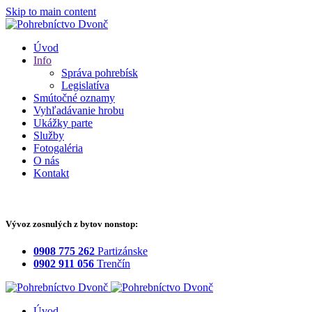
Skip to main content
Úvod
Info
Správa pohrebísk
Legislatíva
Smútočné oznamy
Vyhľadávanie hrobu
Ukážky parte
Služby
Fotogaléria
O nás
Kontakt
Vývoz zosnulých z bytov nonstop:
0908 775 262
Partizánske
0902 911 056
Trenčín
Úvod