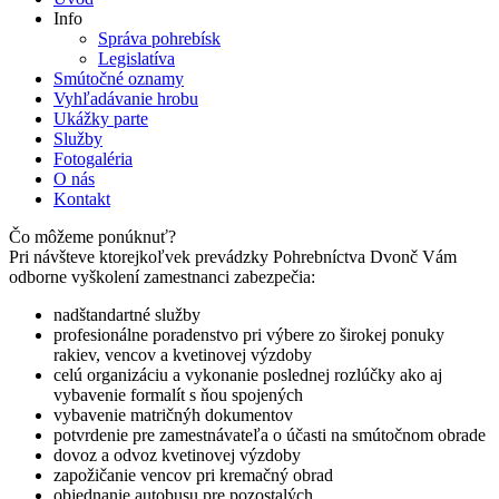
Info
Správa pohrebísk
Legislatíva
Smútočné oznamy
Vyhľadávanie hrobu
Ukážky parte
Služby
Fotogaléria
O nás
Kontakt
Čo môžeme ponúknuť?
Pri návšteve ktorejkoľvek prevádzky Pohrebníctva Dvonč Vám
odborne vyškolení zamestnanci zabezpečia:
nadštandartné služby
profesionálne poradenstvo pri výbere zo širokej ponuky
rakiev, vencov a kvetinovej výzdoby
celú organizáciu a vykonanie poslednej rozlúčky ako aj
vybavenie formalít s ňou spojených
vybavenie matričnýh dokumentov
potvrdenie pre zamestnávateľa o účasti na smútočnom obrade
dovoz a odvoz kvetinovej výzdoby
zapožičanie vencov pri kremačný obrad
objednanie autobusu pre pozostalých