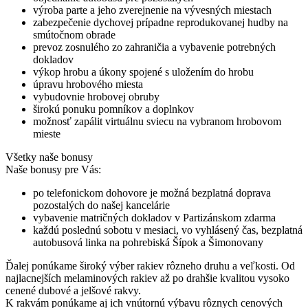
výroba parte a jeho zverejnenie na vývesných miestach
zabezpečenie dychovej prípadne reprodukovanej hudby na
smútočnom obrade
prevoz zosnulého zo zahraničia a vybavenie potrebných
dokladov
výkop hrobu a úkony spojené s uložením do hrobu
úpravu hrobového miesta
vybudovnie hrobovej obruby
širokú ponuku pomníkov a doplnkov
možnosť zapálit virtuálnu sviecu na vybranom hrobovom
mieste
Všetky naše bonusy
Naše bonusy pre Vás:
po telefonickom dohovore je možná bezplatná doprava
pozostalých do našej kancelárie
vybavenie matričných dokladov v Partizánskom zdarma
každú poslednú sobotu v mesiaci, vo vyhlásený čas, bezplatná
autobusová linka na pohrebiská Šípok a Šimonovany
Ďalej ponúkame široký výber rakiev rôzneho druhu a veľkosti. Od
najlacnejších melaminových rakiev až po drahšie kvalitou vysoko
cenené dubové a jelšové rakvy.
K rakvám ponúkame aj ich vnútornú výbavu rôznych cenových