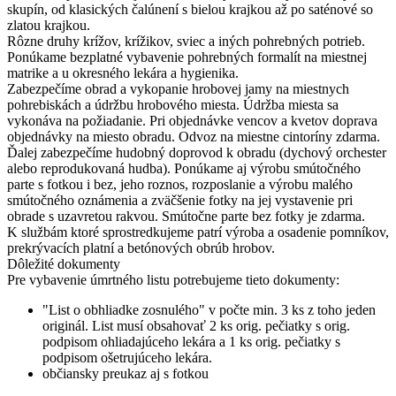
skupín, od klasických čalúnení s bielou krajkou až po saténové so
zlatou krajkou.
Rôzne druhy krížov, krížikov, sviec a iných pohrebných potrieb.
Ponúkame bezplatné vybavenie pohrebných formalít na miestnej
matrike a u okresného lekára a hygienika.
Zabezpečíme obrad a vykopanie hrobovej jamy na miestnych
pohrebiskách a údržbu hrobového miesta. Údržba miesta sa
vykonáva na požiadanie. Pri objednávke vencov a kvetov doprava
objednávky na miesto obradu. Odvoz na miestne cintoríny zdarma.
Ďalej zabezpečíme hudobný doprovod k obradu (dychový orchester
alebo reprodukovaná hudba). Ponúkame aj výrobu smútočného
parte s fotkou i bez, jeho roznos, rozposlanie a výrobu malého
smútočného oznámenia a zväčšenie fotky na jej vystavenie pri
obrade s uzavretou rakvou. Smútočne parte bez fotky je zdarma.
K službám ktoré sprostredkujeme patrí výroba a osadenie pomníkov,
prekrývacích platní a betónových obrúb hrobov.
Dôležité dokumenty
Pre vybavenie úmrtného listu potrebujeme tieto dokumenty:
"List o obhliadke zosnulého" v počte min. 3 ks z toho jeden
originál. List musí obsahovať 2 ks orig. pečiatky s orig.
podpisom ohliadajúceho lekára a 1 ks orig. pečiatky s
podpisom ošetrujúceho lekára.
občiansky preukaz aj s fotkou