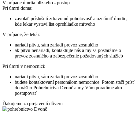
V prípade úmrtia blízkeho - postup
Pri úmrti doma:
zavolať príslušnú zdravotnú pohotovosť a oznámiť úmrtie,
kde lekár vystaví list oprehliadke mŕtveho
V prípade, že lekár:
nariadi pitvu, sám zariadi prevoz zosnulého
ak pitvu nenariadi, kontaktujte nás a my sa postaráme o
prevoz zosnulého a zabezpečenie požadovaných služieb
Pri úmrti v nemocnici:
nariadi pitvu, sám zariadi prevoz zosnulého
budete kontaktovaní personálom nemocnice. Potom stačí prísť
do nášho Pohrebníctva Dvonč a my Vám poradíme ako
postupovať
Ďakujeme za prejavenú dôveru